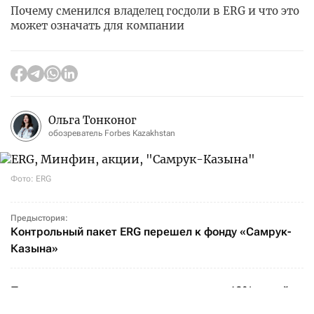
Почему сменился владелец госдоли в ERG и что это
может означать для компании
Ольга Тонконог
обозреватель Forbes Kazakhstan
Фото: ERG
Предыстория:
Контрольный пакет ERG перешел к фонду «Самрук-
Казына»
Передача принадлежащих государству 40% акций
ERG от Минфина фонду «Самрук-Казына» может