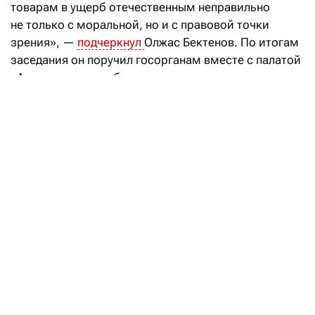
товарам в ущерб отечественным неправильно
не только с моральной, но и с правовой точки
зрения», —
подчеркнул
Олжас Бектенов. По итогам
заседания он поручил госорганам вместе с палатой
«Атамекен» разработать механизмы
предоставления локальным производителям
выгодных торговых площадей. Forbes Kazakhstan
узнал, что по этому поводу думают производители,
ретейлеры и эксперты.
Узбекистан готов предоставить
торговые площадки для продавцов
из Казахстана
Читать
В Национальной палате предпринимателей
«Атамекен» рассказали, что вопрос продвижения