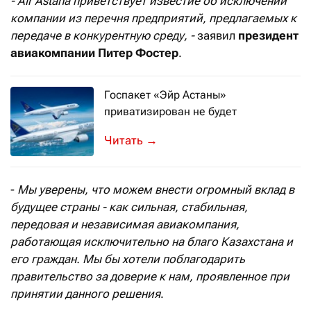
- Air
Astana
приветствует известие об исключении
компании из перечня предприятий, предлагаемых к
передаче в конкурентную среду, -
заявил
президент
авиакомпании Питер Фостер
.
Госпакет «Эйр Астаны»
приватизирован не будет
В перечне наиболее крупных предприя
→
-
Мы уверены, что можем внести огромный вклад в
будущее страны - как сильная, стабильная,
передовая и независимая авиакомпания,
работающая исключительно на благо Казахстана и
его граждан. Мы бы хотели поблагодарить
правительство за доверие к нам, проявленное при
принятии данного решения
.