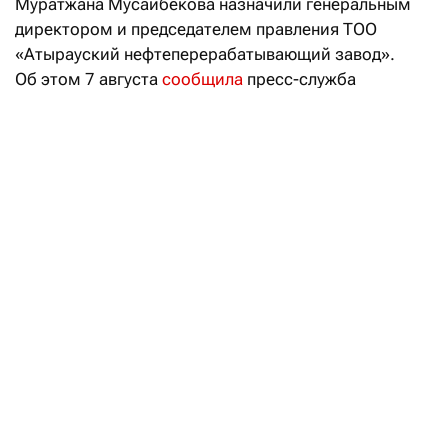
Муратжана Мусайбекова назначили генеральным
директором и председателем правления ТОО
«Атырауский нефтеперерабатывающий завод».
Об этом 7 августа
сообщила
пресс-служба
АО «НК «КазМунайГаз», которому и принадлежит
АНПЗ. Нового главу компании коллективу
предприятия представил заместитель председателя
правления «КазМунайГаза» Асет Магауов.
Отмечается, что Муратжан Мусайбеков занимал
различные должности в системе «КазМунайГаза».
Работал директором по реализации проектов
нефтегазопереработки и нефтехимии КМГ,
управляющим директором по переработке нефти,
заместителем генерального директора
АО «КазМунайГаз — переработка и маркетинг»,
первым заместителем председателя правления ТОО
«KPI Inc.», а также в других государственных