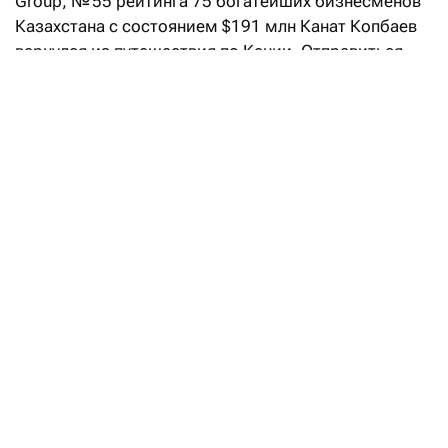
Group, № 55 рейтинга 75 богатейших бизнесменов
Казахстана с состоянием $191 млн Канат Копбаев
вернулся из путешествия по Кении. Отправиться
на другой континент его подтолкнула не очередная
бизнес-сделка, как можно было бы представить,
а жажда нетворкинга и желание «перезагрузить
мышление».
Кенийская перезагрузка
Компанию в этом путешествии ему составили три
десятка предпринимателей — в основном
казахстанцы и несколько человек из России.
Нетворкинг стал главной целью их поездки. «Люди
устали от больших городов. В Нью-Йорк или Лондон
каждый и сам может поехать, это не сложно. А вот
Кения — далекая, безопасная, развивающаяся
и очень интересная — это настоящая
географическая изюминка, — объясняет Копбаев