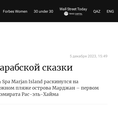
Wall Street Today
Forbes Women
30 under 30
QAZ
ENG
5 декабря 2023, 15:49
 арабской сказки
 & Spa Marjan Island раскинулся на
ежном пляже острова Марджан – первом
 эмирата Рас-эль-Хайма