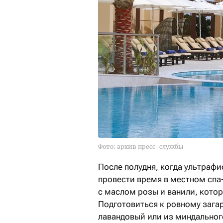
Фото: архив пресс-службы
После полудня, когда ультраф
провести время в местном спа
с маслом розы и ванили, котор
Подготовиться к ровному загар
лавандовый или из миндального