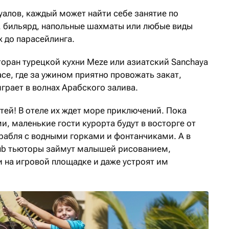
уалов, каждый может найти себе занятие по
, бильярд, напольные шахматы или любые виды
ж до парасейлинга.
торан турецкой кухни Meze или азиатский Sanchaya
асе, где за ужином приятно провожать закат,
играет в волнах Арабского залива.
тей! В отеле их ждет море приключений. Пока
, маленькие гости курорта будут в восторге от
орабля с водными горками и фонтанчиками. А в
Club тьюторы займут малышей рисованием,
 на игровой площадке и даже устроят им
.