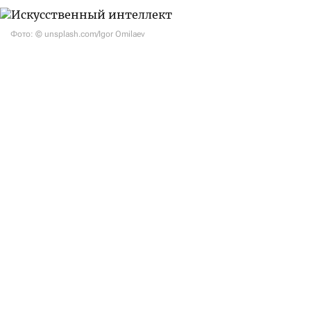
Фото: © unsplash.com/Igor Omilaev
Партнер проекта Wall Street Today — Teniz Capital
Investment Banking. Доступ к международным
рынкам через
Tabys Pro
powered by Teniz включает
широкий выбор инвестиционных инструментов —
акции крупнейших мировых компаний,
государственные и корпоративные облигации,
а также ETF на фондовые индексы, отдельные
отрасли и классы активов.