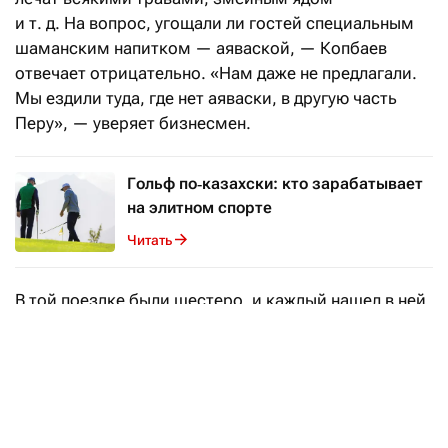
и т. д. На вопрос, угощали ли гостей специальным
шаманским напитком — аяваской, — Копбаев
отвечает отрицательно. «Нам даже не предлагали.
Мы ездили туда, где нет аяваски, в другую часть
Перу», — уверяет бизнесмен.
Гольф по‑казахски: кто зарабатывает
на элитном спорте
Читать
В той поездке были шестеро, и каждый нашел в ней
что-то свое. Канату пришлась по душе такая идея:
«Жизнь — это один из этапов перехода
на следующий уровень роста, поэтому не надо
бояться смерти. Слишком личными откровения
поделиться не могу, не хочется мне это делать.