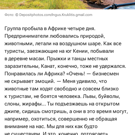
Фото: © Depositphotos.com/Ingus.Kruklitis.gmail.com
Группа пробыла в Африке четыре дня.
Предприниматели любовались природой,
животными, летали на воздушном шаре. Как все
туристы, заезжающие на юг Кении, побывали
в деревне масаи. Прыжки и танцы местных
заразительны, Канат, конечно, тоже не удержался.
Понравилась ли Африка? «Очень! — бизнесмен
не скрывает эмоций. — Меня удивило, что
животные там ходят свободно и совсем близко
к туристам, не боятся человека. Львы, буйволы,
слоны, жирафы… Ты подъезжаешь на открытом
джипе, сидишь смотришь, а они в это время могут,
например, охотиться, совершенно не обращая
внимание на нас. Мы для них как будто
не существуем. И это, конечно, потрясает».