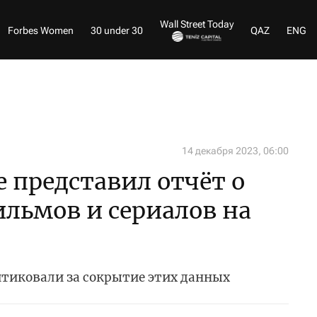
Wall Street Today
Forbes Women
30 under 30
QAZ
ENG
14 декабря 2023, 06:00
е представил отчёт о
льмов и сериалов на
итиковали за сокрытие этих данных