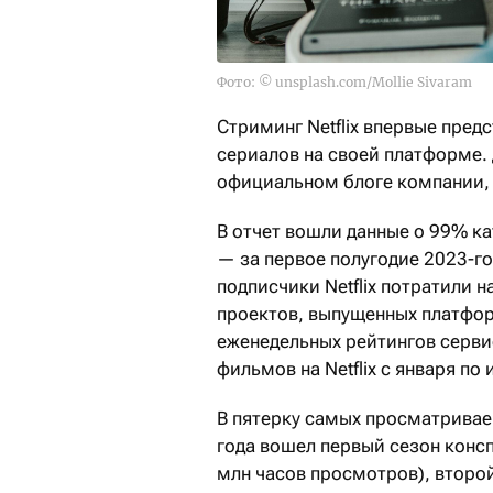
Фото: © unsplash.com/Mollie Sivaram
Стриминг Netflix впервые пред
сериалов на своей платформе.
официальном блоге компании
В отчет вошли данные о 99% к
— за первое полугодие 2023-го
подписчики Netflix потратили 
проектов, выпущенных платфор
еженедельных рейтингов серви
фильмов на Netflix с января п
В пятерку самых просматриваем
года вошел первый сезон конс
млн часов просмотров), второ