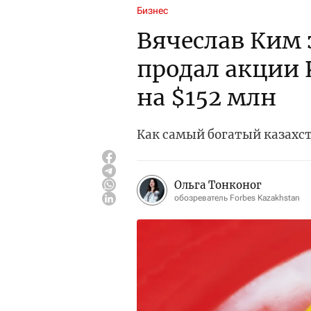
Бизнес
Вячеслав Ким 
продал акции 
на $152 млн
Как самый богатый казахст
Ольга Тонконог
обозреватель Forbes Kazakhstan