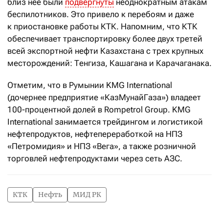
близ нее были
подвергнуты
неоднократным атакам
беспилотников. Это привело к перебоям и даже
к приостановке работы КТК. Напомним, что КТК
обеспечивает транспортировку более двух третей
всей экспортной нефти Казахстана с трех крупных
месторождений: Тенгиза, Кашагана и Карачаганака.
Отметим, что в Румынии KMG International
(дочернее предприятие «КазМунайГаза») владеет
100-процентной долей в Rompetrol Group. KMG
International занимается трейдингом и логистикой
нефтепродуктов, нефтепереработкой на НПЗ
«Петромидия» и НПЗ «Вега», а также розничной
торговлей нефтепродуктами через сеть АЗС.
КТК
Нефть
МИД РК