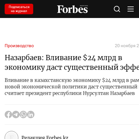
Подписаться
на журнал
Производство
20 ноября 2
Назарбаев: Вливание $24 млрд в
экономику даст существенный эфф
Вливание в казахстанскую экономику $24 млрд в ра
новой экономической политики даст существенный
считает президент республики Нурсултан Назарбаев
Редакция Forbes.kz