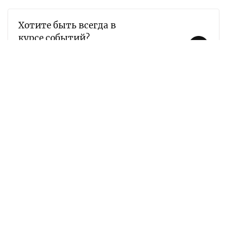
Хотите быть всегда в
курсе событий?
Подписывайтесь на наш
Telegram-канал
Актуально
Экономика и бизнес
Life
Forbes Лидер
Forbes Рейтинг