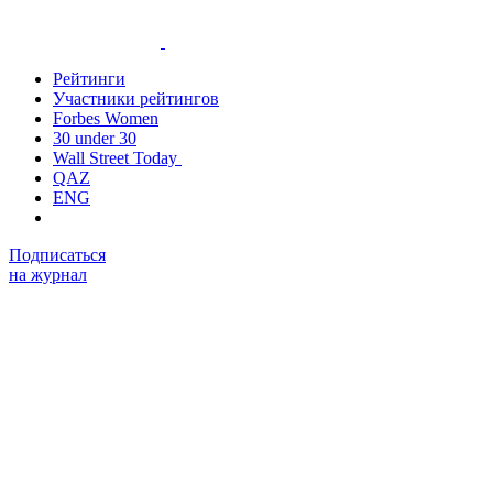
Рейтинги
Участники рейтингов
Forbes Women
30 under 30
Wall Street Today
QAZ
ENG
Купить
журнал
Рубрики
Экономика и бизнес
Бизнес
Финансы