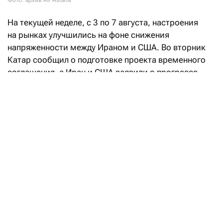
Фото: архив Air Astana
На текущей неделе, с 3 по 7 августа, настроения
на рынках улучшились на фоне снижения
напряженности между Ираном и США. Во вторник
Катар сообщил о подготовке проекта временного
соглашения, а Иран и США заявили о прогрессе
в переговорах, направленных на восстановление
судоходства через Ормузский пролив. При этом
Иран также объявил о достижении соглашения
с Оманом по предлагаемому маршруту судоходства
через Ормузский пролив, что позволило частично
возобновить судоходство. На этом фоне стоимость
энергоносителей уменьшилась, что
способствовало снижению доходности
американских и европейских государственных
бумаг по всей кривой и заставило рынки
пересмотреть ожидания по инфляции
и перспективы ужесточения монетарной политики.