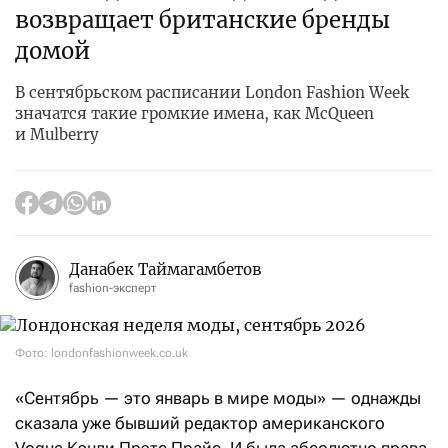
возвращает британские бренды
домой
В сентябрьском расписании London Fashion Week
значатся такие громкие имена, как McQueen
и Mulberry
Данабек Таймагамбетов
fashion-эксперт
Фото: londonfashionweek.co.uk
«Сентябрь — это январь в мире моды» — однажды
сказала уже бывший редактор американского
Vogue Кэнди Прэтс Прайс. И была абсолютно права.