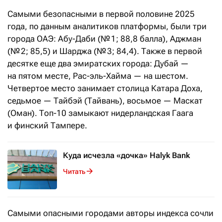
Самыми безопасными в первой половине 2025
года, по данным аналитиков платформы, были три
города ОАЭ: Абу-Даби (№ 1; 88,8 балла), Аджман
(№ 2; 85,5) и Шарджа (№ 3; 84,4). Также в первой
десятке еще два эмиратских города: Дубай —
на пятом месте, Рас-эль-Хайма — на шестом.
Четвертое место занимает столица Катара Доха,
седьмое — Тайбэй (Тайвань), восьмое — Маскат
(Оман). Топ-10 замыкают нидерландская Гаага
и финский Тампере.
Куда исчезла «дочка» Halyk Bank
Читать
Самыми опасными городами авторы индекса сочли