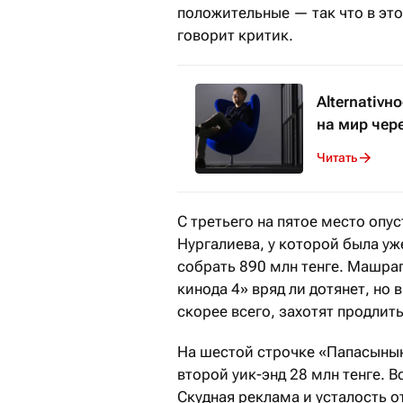
положительные — так что в эт
говорит критик.
Alternativн
на мир чер
Читать
С третьего на пятое место опу
Нургалиева, у которой была уж
собрать 890 млн тенге. Машра
кинода 4» вряд ли дотянет, но
скорее всего, захотят продлит
На шестой строчке «Папасының
второй уик-энд 28 млн тенге. 
Скудная реклама и усталость 