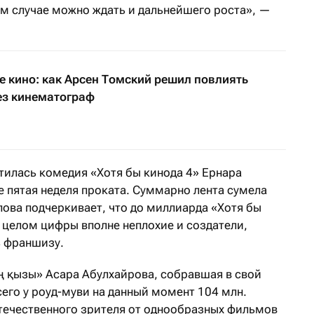
ом случае можно ждать и дальнейшего роста», —
ое кино: как Арсен Томский решил повлиять
ез кинематограф
стилась комедия «Хотя бы кинода 4» Ернара
е пятая неделя проката. Суммарно лента сумела
пова подчеркивает, что до миллиарда «Хотя бы
 в целом цифры вполне неплохие и создатели,
ь франшизу.
 қызы» Асара Абулхайрова, собравшая в свой
Всего у роуд-муви на данный момент 104 млн.
отечественного зрителя от однообразных фильмов