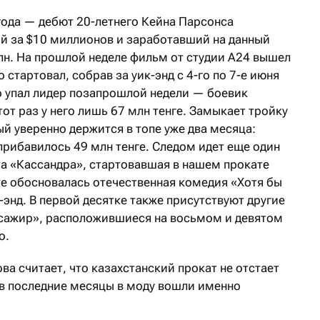
года — дебют 20-летнего Кейна Парсонса
ый за $10 миллионов и заработавший на данный
н. На прошлой неделе фильм от студии А24 вышел
о стартовал, собрав за уик-энд с 4-го по 7-е июня
то упал лидер позапрошлой недели — боевик
тот раз у него лишь 67 млн тенге. Замыкает тройку
й уверенно держится в топе уже два месяца:
прибавилось 49 млн тенге. Следом идет еще один
а «Кассандра», стартовавшая в нашем прокате
сте обосновалась отечественная комедия «Хотя бы
к-энд. В первой десятке также присутствуют другие
сажир», расположившиеся на восьмом и девятом
о.
а считает, что казахстанский прокат не отстает
 в последние месяцы в моду вошли именно