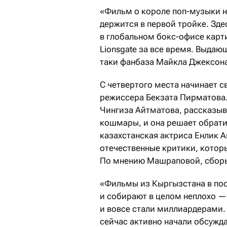
«Фильм о короле поп-музыки не
держится в первой тройке. Зде
в глобальном бокс-офисе кар
Lionsgate за все время. Выдаю
таки фанбаза Майкла Джексона
С четвертого места начинает с
режиссера Бекзата Пирматова.
Чингиза Айтматова, рассказыв
кошмары, и она решает обрати
казахстанская актриса Енлик А
отечественные критики, котор
По мнению Машраповой, сборы 
«Фильмы из Кыргызстана в посл
и собирают в целом неплохо —
и вовсе стали миллиардерами.
сейчас активно начали обсужда