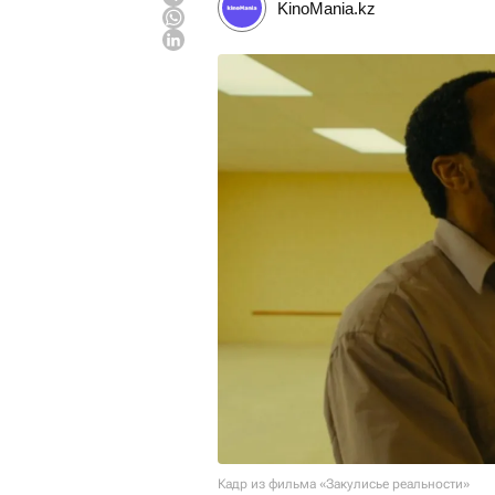
KinoMania.kz
Кадр из фильма «Закулисье реальности»