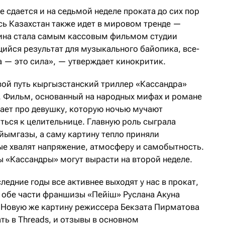
 сдается и на седьмой неделе проката до сих пор
сь Казахстан также идет в мировом тренде —
тина стала самым кассовым фильмом студии
щийся результат для музыкального байопика, все-
 — это сила», — утверждает кинокритик.
вой путь кыргызстанский триллер «Кассандра»
 Фильм, основанный на народных мифах и романе
ает про девушку, которую ночью мучают
ться к целительнице. Главную роль сыграла
йымгазы, а саму картину тепло приняли
ые хвалят напряжение, атмосферу и самобытность.
«Кассандры» могут вырасти на второй неделе.
едние годы все активнее выходят у нас в прокат,
 обе части франшизы «Пейіш» Руслана Акуна
 Новую же картину режиссера Бекзата Пирматова
ть в Threads, и отзывы в основном