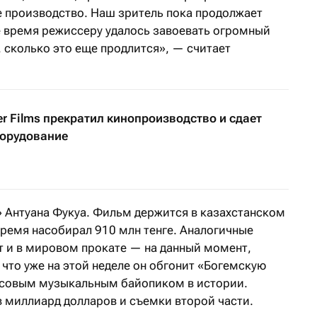
е производство. Наш зритель пока продолжает
ое время режиссеру удалось завоевать огромный
, сколько это еще продлится», — считает
er Films прекратил кинопроизводство и сдает
борудование
» Антуана Фукуа. Фильм держится в казахстанском
 время насобирал 910 млн тенге. Аналогичные
т и в мировом прокате — на данный момент,
 что уже на этой неделе он обгонит «Богемскую
ссовым музыкальным байопиком в истории.
в миллиард долларов и съемки второй части.