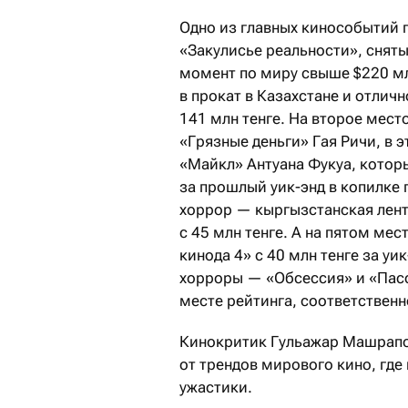
Одно из главных кинособытий 
«Закулисье реальности», снят
момент по миру свыше $220 мл
в прокат в Казахстане и отличн
141 млн тенге. На второе мес
«Грязные деньги» Гая Ричи, в э
«Майкл» Антуана Фукуа, которы
за прошлый уик-энд в копилке 
хоррор — кыргызстанская лент
с 45 млн тенге. А на пятом ме
кинода 4» с 40 млн тенге за уи
хорроры — «Обсессия» и «Пас
месте рейтинга, соответственн
Кинокритик Гульажар Машрапов
от трендов мирового кино, где
ужастики.