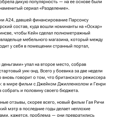
 обрела дикую популярность — на ее основе были
наменитый сериал «Разделение».
ии А24, давшей финансирование Парсонсу
рский состав, куда вошли номинанты на «Оскар»
инсве, чтобы Кейн сделал полнометражный
 владельце мебельного магазина, который между
одит у себя в помещении странный портал,
 деньгами» упал на второе место, собрав
стартовый уик-энд. Всего у боевика за две недели
то вновь говорит о том, что британского режиссера
то: в мире фильм с Джейком Джилленхолом и Генри
в собрать и половину своего бюджета.
ные отзывы, скорее всего, новый фильм Гая Ричи
ский мэтр в последние годы делает неплохие
рами, кажется, проблема — они превратились