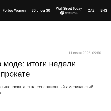
Wall Street Today
Forbes Women
30 under 30
QAZ
ENG
11 июня 2026, 09:50
 моде: итоги недели
 прокате
 кинопроката стал сенсационный американский
»