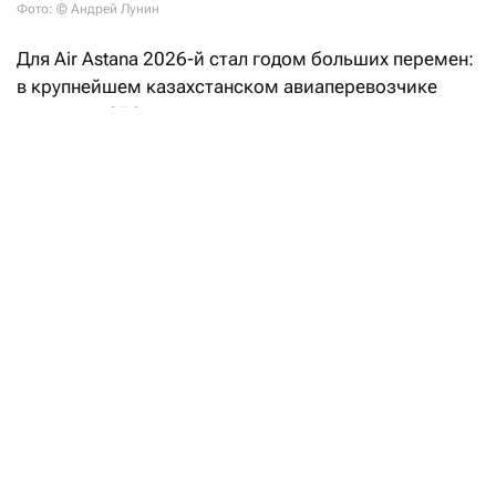
Фото: © Андрей Лунин
Для Air Astana 2026-й стал годом больших перемен:
в крупнейшем казахстанском авиаперевозчике
сменился CEO — впервые за два десятка лет.
Ибрахим Жанлыел, который был в компании
финансовым директором, вступил в должность
главного исполнительного директора 1 апреля.
«Пролететь» мимо столь значимого HR-кейса
мы не могли и, конечно, взяли билет в бизнес-
класс, чтобы поговорить с новым CEO и о нем
самом, и о бизнесе Air Astana, и о том, по какому
маршруту он направит авиакомпанию.
Финансист на виражах
«Лицом» и дравейром Air Astana два десятка лет
был теперь уже экс-CEO Питер Фостер. Все,
кажется, привыкли: Питер Фостер — это Air Astana,