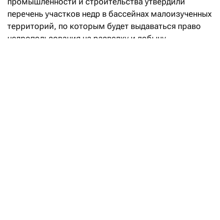
промышленности и строительства утвердили
перечень участков недр в бассейнах малоизученных
территорий, по которым будет выдаваться право
недропользования на разведку и добычу
углеводородов.
«Впервые в Кодекс РК «О недрах
и недропользовании» введено понятие
«малоизученные территории», а также закреплен
механизм предоставления права недропользования
на таких участках. Законодательные реформы
направлены на вовлечение в освоение
перспективных территорий с недостаточной
геологической изученностью и высоким
потенциалом открытия новых месторождений
углеводородов», — говорится в сообщении.
Уточняется, что утвержденный перечень «дает
инвесторам возможность самостоятельно