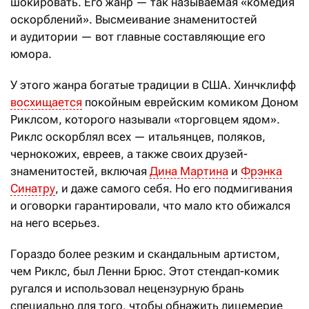
шокировать. Его жанр — так называемая «комедия
оскорблений». Высмеивание знаменитостей
и аудитории — вот главные составляющие его
юмора.
У этого жанра богатые традиции в США. Хинчклифф
восхищается
покойным еврейским комиком Доном
Риклсом, которого называли «торговцем ядом».
Риклc оскорблял всех — итальянцев, поляков,
чернокожих, евреев, а также своих друзей-
знаменитостей, включая
Дина Мартина
и
Фрэнка
Синатру
, и даже самого себя. Но его подмигивания
и оговорки гарантировали, что мало кто обижался
на него всерьез.
Гораздо более резким и скандальным артистом,
чем Риклс, был Ленни Брюс. Этот стендап-комик
ругался и использовал нецензурную брань
специально для того, чтобы обнажить лицемерие