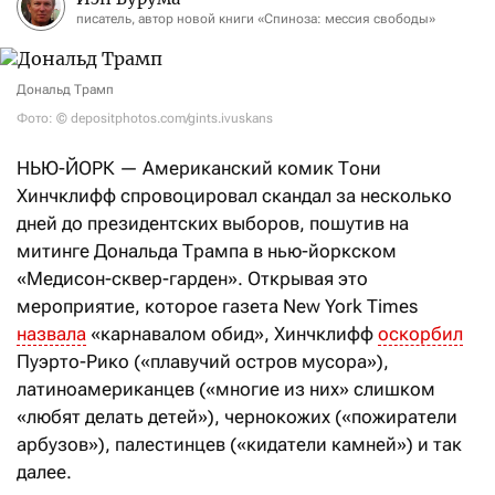
писатель, автор новой книги «Спиноза: мессия свободы»
Дональд Трамп
Фото: © depositphotos.com/gints.ivuskans
НЬЮ-ЙОРК — Американский комик Тони
Хинчклифф спровоцировал скандал за несколько
дней до президентских выборов, пошутив на
митинге Дональда Трампа в нью-йоркском
«Медисон-сквер-гарден». Открывая это
мероприятие, которое газета New York Times
назвала
«карнавалом обид», Хинчклифф
оскорбил
Пуэрто-Рико («плавучий остров мусора»),
латиноамериканцев («многие из них» слишком
«любят делать детей»), чернокожих («пожиратели
арбузов»), палестинцев («кидатели камней») и так
далее.