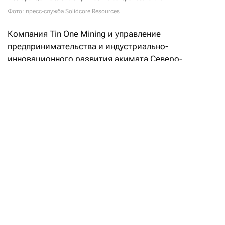
Фото: пресс-служба Solidcore Resources
Компания Tin One Mining и управление
предпринимательства и индустриально-
инновационного развития акимата Северо-
Казахстанской области
подписали
меморандум
о реализации инвестиционного проекта
по строительству горно-обогатительного
комбината на месторождении Сырымбет.
Согласно документу, Tin One Mining планирует
инвестировать не менее 150 млрд тенге ($315,5 млн
по текущему курсу Нацбанка РК) в разработку
месторождения, строительство ГОК
и сопутствующей инфраструктуры. Сумму должен
одобрить совет директоров Solidcore Resources.
На предприятии будет создано примерно 800
рабочих мест, приоритет при трудоустройстве