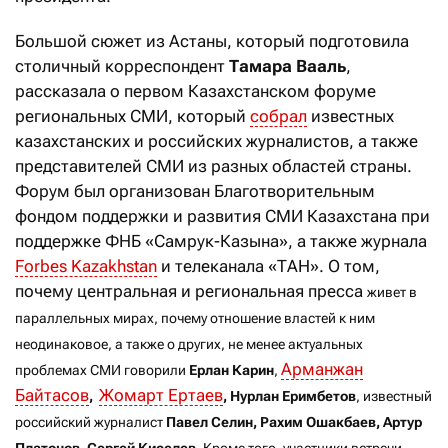
Большой сюжет из Астаны, который подготовила
столичный корреспондент
Тамара Вааль
,
рассказала о первом Казахстанском форуме
региональных СМИ, который
собрал
известных
казахстанских и российских журналистов, а также
представителей СМИ из разных областей страны.
Форум был организован Благотворительным
фондом поддержки и развития СМИ Казахстана при
поддержке ФНБ «Самрук-Казына», а также журнала
Forbes Kazakhstan
и телеканала «ТАН». О том,
почему центральная и региональная пресса
живет в
параллельных мирах, почему отношение властей к ним
неодинаковое, а также о других, не менее актуальных
Арманжан
проблемах СМИ говорили
Ерлан Карин
,
Байтасов
Жомарт Ертаев
,
, Нурлан Еримбетов
, известный
российский журналист
Павел Селин, Рахим Ошакбаев, Артур