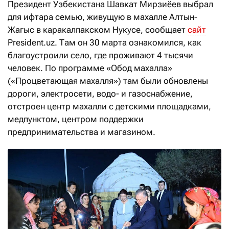
Президент Узбекистана Шавкат Мирзиёев выбрал
для ифтара семью, живущую в махалле Алтын-
Жагыс в каракалпакском Нукусе, сообщает
сайт
President.uz. Там он 30 марта ознакомился, как
благоустроили село, где проживают 4 тысячи
человек. По программе «Обод махалла»
(«Процветающая махалля») там были обновлены
дороги, электросети, водо- и газоснабжение,
отстроен центр махалли с детскими площадками,
медпунктом, центром поддержки
предпринимательства и магазином.