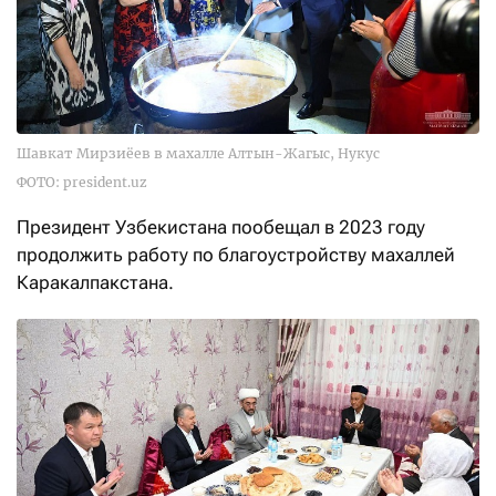
Шавкат Мирзиёев в махалле Алтын-Жагыс, Нукус
ФОТО: president.uz
Президент Узбекистана пообещал в 2023 году
продолжить работу по благоустройству махаллей
Каракалпакстана.