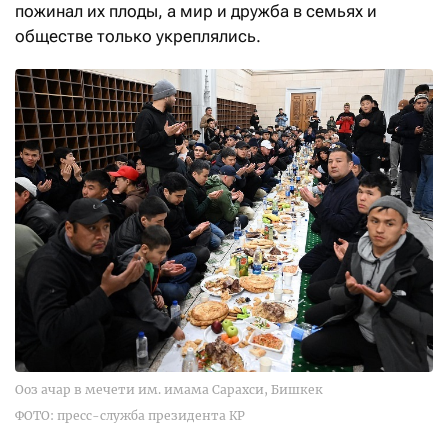
пожинал их плоды, а мир и дружба в семьях и
обществе только укреплялись.
Ооз ачар в мечети им. имама Сарахси, Бишкек
ФОТО: пресс-служба президента КР