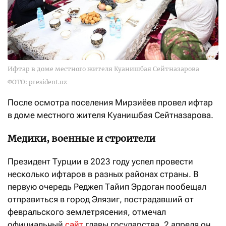
Ифтар в доме местного жителя Куанишбая Сейтназарова
ФОТО: president.uz
После осмотра поселения Мирзиёев провел ифтар
в доме местного жителя Куанишбая Сейтназарова.
Медики, военные и строители
Президент Турции в 2023 году успел провести
несколько ифтаров в разных районах страны. В
первую очередь Реджеп Тайип Эрдоган пообещал
отправиться в город Элязиг, пострадавший от
февральского землетрясения, отмечал
официальный
сайт
главы государства. 2 апреля он