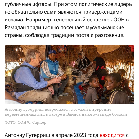
публичные ифтары. При этом политические лидеры
не обязательно сами являются приверженцами
ислама. Например, генеральный секретарь ООН в
Рамадан традиционно посещает мусульманские
страны, соблюдая традиции поста и разговения.
Антониу Гутерриш встречается с семьей внутренне
перемещенных лиц в лагере в Байдоа на юго-западе Сомали
ФОТО: ООН/С. Саркер
Антониу Гутерриш в апреле 2023 года
находится
с