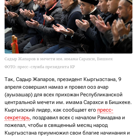
Садыр Жапаров в мечети им. имама Сарахси, Бишкек
ФОТО: пресс-служба президента КР
Так, Садыр Жапаров, президент Кыргызстана, 9
апреля совершил намаз и провел ооз ачар
(ауызашар) для всех прихожан Республиканской
центральной мечети им. имама Сарахси в Бишкеке.
Кыргызский лидер, как сообщает его
пресс-
секретарь
, поздравил всех с началом Рамадана и
пожелал, чтобы в священный месяц народ
Кыргызстана приумножил свои благие начинания и