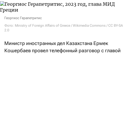
Георгиос Герапетритис
Фото: Ministry of Foreign Affairs of Greece / Wikimedia Commons / CC BY-SA
2.0
Министр иностранных дел Казахстана Ермек
Кошербаев провел телефонный разговор с главой
МИД Греции Георгиосом Герапетритисом. Как
заявили
в МИД РК, одной из главных тем стала
энергетическая безопасность и стабильность
маршрутов поставки казахстанской нефти
на европейские рынки.
Особое внимание министры уделили Каспийскому
трубопроводному консорциуму (КТК).