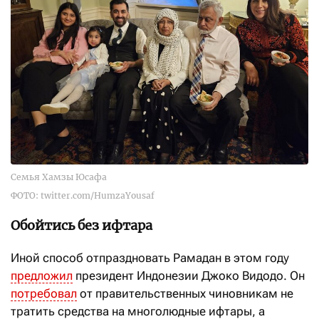
Семья Хамзы Юсафа
ФОТО: twitter.com/HumzaYousaf
Обойтись без ифтара
Иной способ отпраздновать Рамадан в этом году
предложил
президент Индонезии Джоко Видодо. Он
потребовал
от правительственных чиновникам не
тратить средства на многолюдные ифтары, а