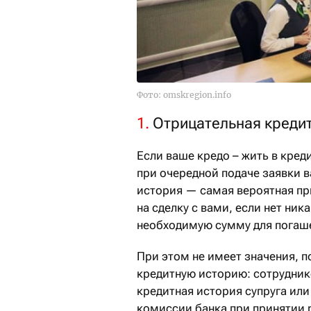
Фото: omskregion.info
1.
Отрицательная креди
Если ваше кредо – жить в креди
при очередной подаче заявки в
история — самая вероятная при
на сделку с вами, если нет ник
необходимую сумму для погаш
При этом не имеет значения, 
кредитную историю: сотруднико
кредитная история супруга или
комиссии банка при принятии 