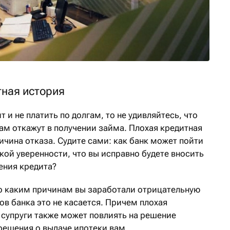
тная история
т и не платить по долгам, то не удивляйтесь, что
ам откажут в получении займа. Плохая кредитная
чина отказа. Судите сами: как банк может пойти
акой уверенности, что вы исправно будете вносить
ения кредита?
по каким причинам вы заработали отрицательную
в банка это не касается. Причем плохая
 супруги также может повлиять на решение
решения о выдаче ипотеки вам.