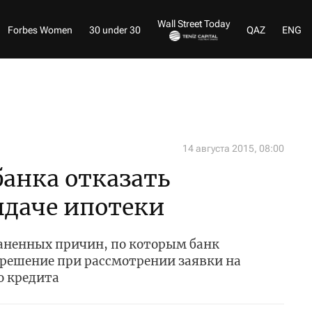
Wall Street Today
Forbes Women
30 under 30
QAZ
ENG
14 августа 2015, 08:00
банка отказать
ыдаче ипотеки
аненных причин, по которым банк
решение при рассмотрении заявки на
о кредита