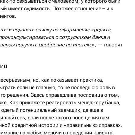
как-то связываться с человеком, у которого были
ый имеет судимость. Похожее отношение – и к
ментов.
ты и подавать заявку на оформление кредита,
проконсультироваться с сотрудником банка и
е шансы получить одобрение по ипотеке
», — говорят
ид
несерьезным, но, как показывает практика,
грать если не главную, то не последнюю роль в
го решения. Здесь справедлива пословица о том,
жке. Как прикажете реагировать менеджеру банка,
о одетый потенциальный заемщик, да еще в
ивляйтесь, если после такого посещения вам
чной кредитной истории и «правильных» справках.
имание на любые мелочи в поведении клиента.