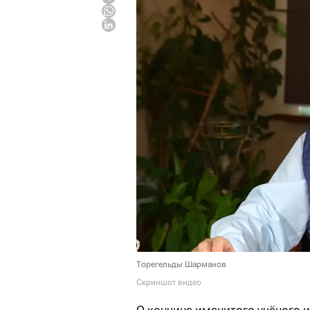
Торегельды Шарманов
Скриншот видео
О кончине именитого учёного и