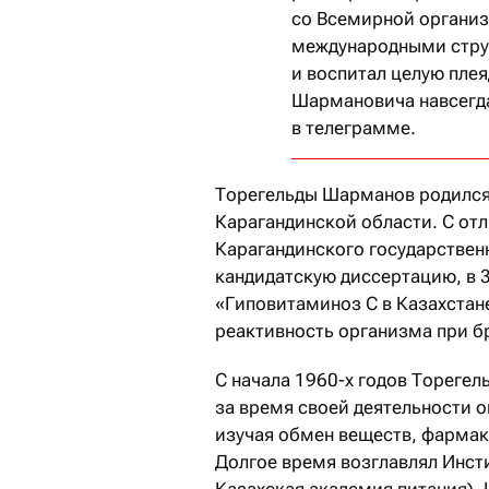
со Всемирной органи
международными стру
и воспитал целую пле
Шармановича навсегда
в телеграмме.
Торегельды Шарманов родился 
Карагандинской области. С от
Карагандинского государственн
кандидатскую диссертацию, в 
«Гиповитаминоз С в Казахстан
реактивность организма при б
С начала 1960-х годов Тореге
за время своей деятельности 
изучая обмен веществ, фармак
Долгое время возглавлял Инст
Казахская академия питания). 