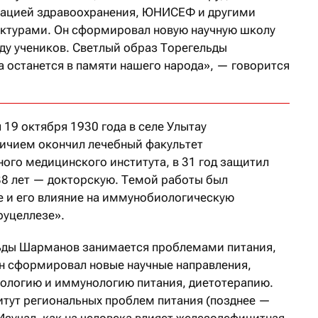
зацией здравоохранения, ЮНИСЕФ и другими
ктурами. Он сформировал новую научную школу
яду учеников. Светлый образ Торегельды
 останется в памяти нашего народа», — говорится
19 октября 1930 года в селе Улытау
личием окончил лечебный факультет
ого медицинского института, в 31 год защитил
38 лет — докторскую. Темой работы был
е и его влияние на иммунобиологическую
руцеллезе».
льды Шарманов занимается проблемами питания,
он сформировал новые научные направления,
ологию и иммунологию питания, диетотерапию.
итут региональных проблем питания (позднее —
Изучал, как на человека влияет железодефицитная