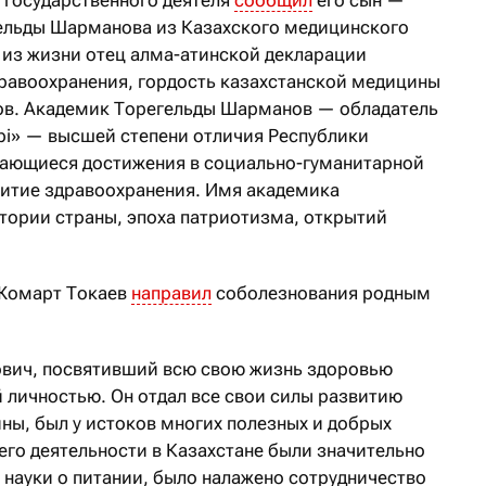
ельды Шарманова из Казахского медицинского
 из жизни отец алма-атинской декларации
равоохранения, гордость казахстанской медицины
в. Академик Торегельды Шарманов — обладатель
рі» — высшей степени отличия Республики
дающиеся достижения в социально-гуманитарной
витие здравоохранения. Имя академика
тории страны, эпоха патриотизма, открытий
-Жомарт Токаев
направил
соболезнования родным
вич, посвятивший всю свою жизнь здоровью
й личностью. Он отдал все свои силы развитию
ны, был у истоков многих полезных и добрых
его деятельности в Казахстане были значительно
науки о питании, было налажено сотрудничество