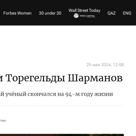
Wall Street Today
Forbes Women
30 under 30
QAZ
ENG
25 мая 2024, 12:08
и Торегельды Шарманов
 учёный скончался на 94-м году жизни
omen