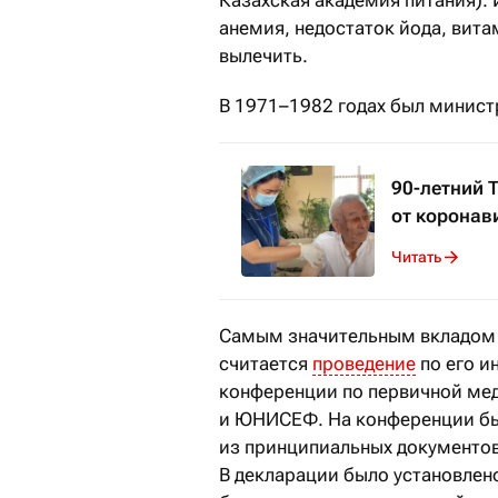
анемия, недостаток йода, вита
вылечить.
В 1971–1982 годах был минист
90-летний 
от коронав
Читать
Самым значительным вкладом
считается
проведение
по его и
конференции по первичной ме
и ЮНИСЕФ. На конференции бы
из принципиальных документо
В декларации было установлено