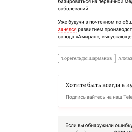
базироваться на первичной м
заболеваний.
Уже будучи в почтенном по об
занялся
развитием производств
завода «Амиран», выпускающег
Торегельды Шарманов
Алма
Хотите быть всегда в к
Подписывайтесь на наш Tel
Если вы обнаружили ошибку 