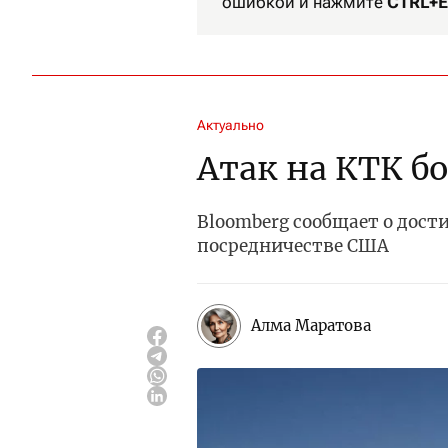
ошибкой и нажмите
CTRL+E
Актуально
Атак на КТК б
Bloomberg сообщает о дос
посредничестве США
Алма Маратова