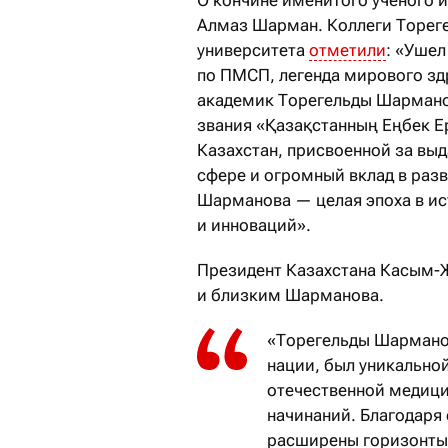
Алмаз Шарман. Коллеги Торег
университета
отметили
: «Ушел
по ПМСП, легенда мирового зд
академик Торегельды Шармано
звания «Қазақстанның Еңбек Е
Казахстан, присвоенной за вы
сфере и огромный вклад в раз
Шарманова — целая эпоха в ис
и инноваций».
Президент Казахстана Касым
и близким Шарманова.
«Торегельды Шармано
нации, был уникально
отечественной медици
начинаний. Благодаря 
расширены горизонты 