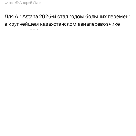
Фото: © Андрей Лунин
Для Air Astana 2026-й стал годом больших перемен:
в крупнейшем казахстанском авиаперевозчике
сменился CEO — впервые за два десятка лет.
Ибрахим Жанлыел, который был в компании
финансовым директором, вступил в должность
главного исполнительного директора 1 апреля.
«Пролететь» мимо столь значимого HR-кейса
мы не могли и, конечно, взяли билет в бизнес-
класс, чтобы поговорить с новым CEO и о нем
самом, и о бизнесе Air Astana, и о том, по какому
маршруту он направит авиакомпанию.
Финансист на виражах
«Лицом» и дравейром Air Astana два десятка лет
был теперь уже экс-CEO Питер Фостер. Все,
кажется, привыкли: Питер Фостер — это Air Astana,