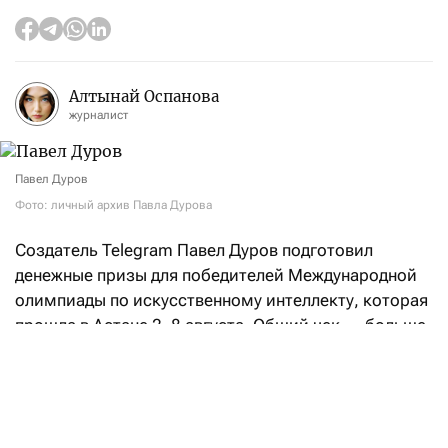
Алтынай Оспанова
журналист
Павел Дуров
Фото: личный архив Павла Дурова
Создатель Telegram Павел Дуров подготовил
денежные призы для победителей Международной
олимпиады по искусственному интеллекту, которая
прошла в Астане 2–8 августа. Общий чек — больше
$106,5 тысячи.
«Российская сборная заняла первое место
в командном зачете, а Артем Горохов из моего
родного города (
Санкт-Петербурга — F
) стал