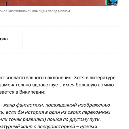
оков казахстанской команды перед матчем.
нова
ит сослагательного наклонения. Хотя в литературе
 замечательно здравствует, имея большую армию
вается в Википедии:
—
жанр фантастики, посвященный изображению
ь, если
бы
история
в один
из
своих переломных
ли точек развилки) пошла по другому пути.
ратурный
жанр с псевдоисторией
–
идеями