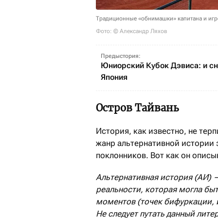
Традиционные «обнимашки» капитана и игр
Фото: © Александр Ляхов
Предыстория:
Юниорский Кубок Дэвиса: и с
Япония
Остров Тайвань
История, как известно, не терп
жанр альтернативной истории
поклонников. Вот как он описы
Альтернативная
история
(АИ)
реальности, которая
могла
быт
моментов (точек
бифуркации, и
Не следует путать данный
лите