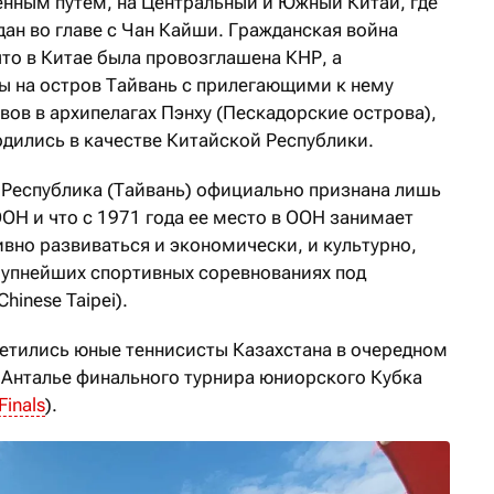
енным путем, на Центральный и Южный Китай, где
ан во главе с Чан Кайши. Гражданская война
что в Китае была провозглашена КНР, а
 на остров Тайвань с прилегающими к нему
ов в архипелагах Пэнху (Пескадорские острова),
рдились в качестве Китайской Республики.
я Республика (Тайвань) официально признана лишь
ОН и что с 1971 года ее место в ООН занимает
ивно развиваться и экономически, и культурно,
крупнейших спортивных соревнованиях под
inese Taipei).
ретились юные теннисисты Казахстана в очередном
 Анталье финального турнира юниорского Кубка
Finals
).