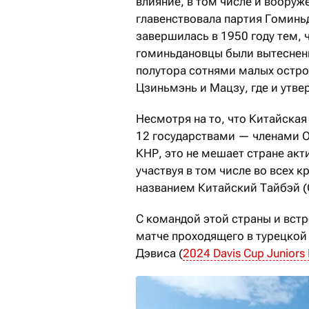
влияние, в том числе и вооруж
главенствовала партия Гоминьд
завершилась в 1950 году тем, 
гоминьдановцы были вытеснены
полутора сотнями малых остров
Цзиньмэнь и Мацзу, где и утве
Несмотря на то, что Китайска
12 государствами — членами О
КНР, это не мешает стране акт
участвуя в том числе во всех 
названием Китайский Тайбэй (Ch
С командой этой страны и вст
матче проходящего в турецкой
Дэвиса (
2024 Davis Cup Juniors 