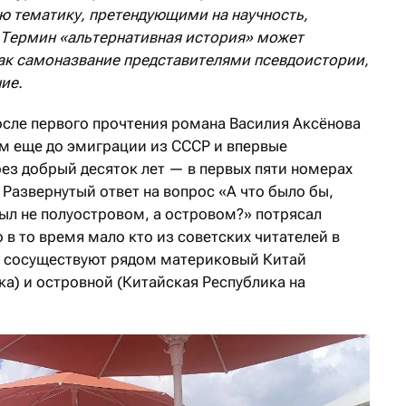
ю тематику, претендующими на научность,
 Термин «альтернативная
история»
может
ак самоназвание представителями псевдоистории,
ие.
сле первого прочтения романа Василия Аксёнова
м еще до эмиграции из СССР и впервые
ез добрый десяток лет — в первых пяти номерах
 Развернутый ответ на вопрос «А что было бы,
ыл не полуостровом, а островом?» потрясал
 в то время мало кто из советских читателей в
т и сосуществуют рядом материковый Китай
а) и островной (Китайская Республика на