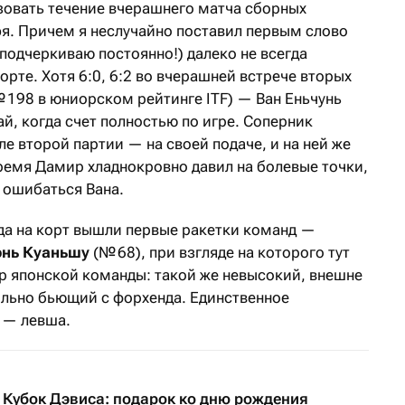
овать течение вчерашнего матча сборных
эя. Причем я неслучайно поставил первым слово
о подчеркиваю постоянно!) далеко не всегда
орте. Хотя 6:0, 6:2 во вчерашней встрече вторых
 198 в юниорском рейтинге ITF) — Ван Еньчунь
ай, когда счет полностью по игре. Соперник
е второй партии — на своей подаче, и на ней же
время Дамир хладнокровно давил на болевые точки,
я ошибаться Вана.
гда на корт вышли первые ракетки команд —
энь Куаньшу
(№ 68), при взгляде на которого тут
ер японской команды: такой же невысокий, внешне
ильно бьющий с форхенда. Единственное
 — левша.
Кубок Дэвиса: подарок ко дню рождения