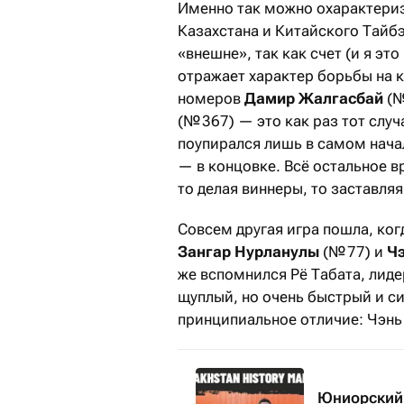
Именно так можно охарактериз
Казахстана и Китайского Тайб
«внешне», так как счет (и я эт
отражает характер борьбы на к
номеров
Дамир Жалгасбай
(№
(№ 367) — это как раз тот случ
поупирался лишь в самом начал
— в концовке. Всё остальное 
то делая виннеры, то заставля
Совсем другая игра пошла, ко
Зангар Нурланулы
(№ 77) и
Ч
же вспомнился Рё Табата, лид
щуплый, но очень быстрый и с
принципиальное отличие: Чэнь
Юниорский 