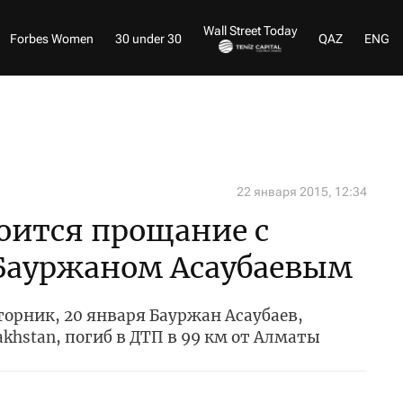
Wall Street Today
Forbes Women
30 under 30
QAZ
ENG
22 января 2015, 12:34
оится прощание с
Бауржаном Асаубаевым
вторник, 20 января Бауржан Асаубаев,
akhstan, погиб в ДТП в 99 км от Алматы