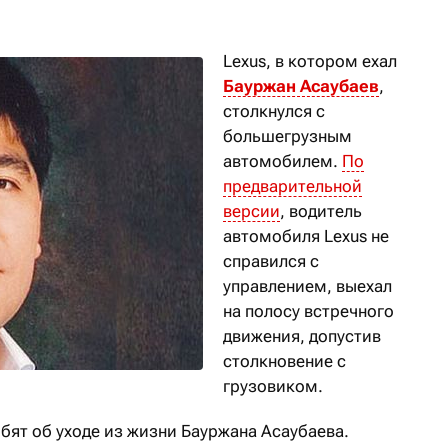
Lexus, в котором ехал
Бауржан Асаубаев
,
столкнулся с
большегрузным
автомобилем.
По
предварительной
версии
, водитель
автомобиля Lexus не
справился с
управлением, выехал
на полосу встречного
движения, допустив
столкновение с
грузовиком.
рбят об уходе из жизни Бауржана Асаубаева.