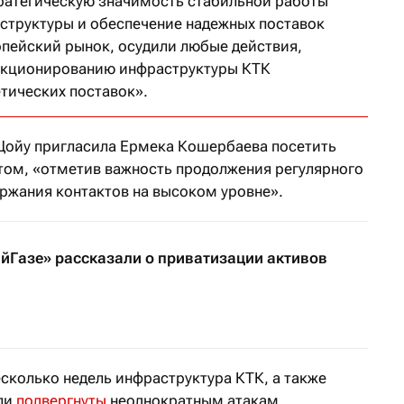
ратегическую значимость стабильной работы
структуры и обеспечение надежных поставок
опейский рынок, осудили любые действия,
нкционированию инфраструктуры КТК
етических поставок».
Цойу пригласила Ермека Кошербаева посетить
ом, «отметив важность продолжения регулярного
ержания контактов на высоком уровне».
йГазе» рассказали о приватизации активов
сколько недель инфраструктура КТК, а также
ыли
подвергнуты
неоднократным атакам