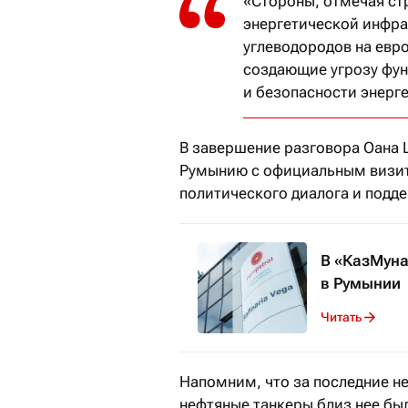
«Стороны, отмечая ст
энергетической инфра
углеводородов на евр
создающие угрозу фу
и безопасности энерг
В завершение разговора Оана 
Румынию с официальным визит
политического диалога и подд
В «КазМуна
в Румынии
Читать
Напомним, что за последние не
нефтяные танкеры близ нее б