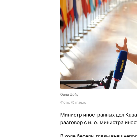
Оана Цойу
Фото: © mae.ro
Министр иностранных дел Каз
разговор с и. о. министра ино
В ходе беседы главы внешнепо