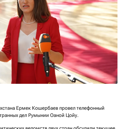
ахстана Ермек Кошербаев провел телефонный
странных дел Румынии Оаной Цойу.
литических ведомств двух стран обсудили текущее