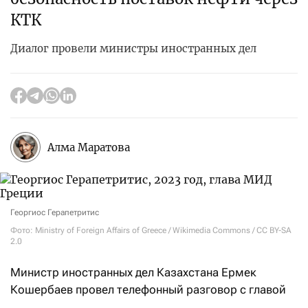
КТК
Диалог провели министры иностранных дел
Алма Маратова
Георгиос Герапетритис
Фото: Ministry of Foreign Affairs of Greece / Wikimedia Commons / CC BY-SA
2.0
Министр иностранных дел Казахстана Ермек
Кошербаев провел телефонный разговор с главой
МИД Греции Георгиосом Герапетритисом. Как