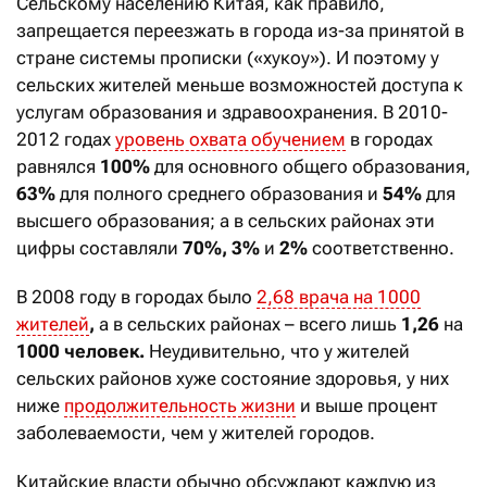
Сельскому населению Китая, как правило,
запрещается переезжать в города из-за принятой в
стране системы прописки («хукоу»). И поэтому у
сельских жителей меньше возможностей доступа к
услугам образования и здравоохранения. В 2010-
2012 годах
уровень охвата обучением
в городах
равнялся
100%
для основного общего образования,
63%
для полного среднего образования и
54%
для
высшего образования; а в сельских районах эти
цифры составляли
70%,
3%
и
2%
соответственно.
В 2008 году в городах было
2,68 врача на 1000
жителей
,
а в сельских районах – всего лишь
1,26
на
1000 человек.
Неудивительно, что у жителей
сельских районов хуже состояние здоровья, у них
ниже
продолжительность жизни
и выше процент
заболеваемости, чем у жителей городов.
Китайские власти обычно обсуждают каждую из