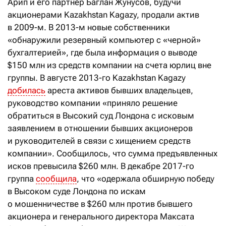
Арип и его партнер Баглан Жунусов, будучи
акционерами Kazakhstan Kagazy, продали актив
в 2009-м. В 2013-м новые собственники
«обнаружили резервный компьютер с «черной»
бухгалтерией», где была информация о выводе
$150 млн из средств компании на счета юрлиц вне
группы. В августе 2013-го Kazakhstan Kagazy
добилась
ареста активов бывших владельцев,
руководство компании «приняло решение
обратиться в Высокий суд Лондона с исковым
заявлением в отношении бывших акционеров
и руководителей в связи с хищением средств
компании». Сообщилось, что сумма предъявленных
исков превысила $260 млн. В декабре 2017-го
группа
сообщила
, что «одержала обширную победу
в Высоком суде Лондона по искам
о мошенничестве в $260 млн против бывшего
акционера и генерального директора Максата