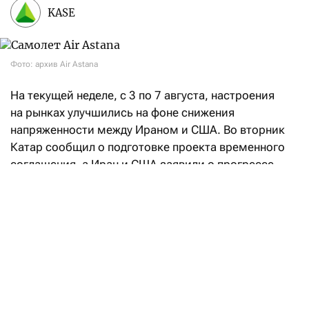
KASE
Фото: архив Air Astana
На текущей неделе, с 3 по 7 августа, настроения
на рынках улучшились на фоне снижения
напряженности между Ираном и США. Во вторник
Катар сообщил о подготовке проекта временного
соглашения, а Иран и США заявили о прогрессе
в переговорах, направленных на восстановление
судоходства через Ормузский пролив. При этом
Иран также объявил о достижении соглашения
с Оманом по предлагаемому маршруту судоходства
через Ормузский пролив, что позволило частично
возобновить судоходство. На этом фоне стоимость
энергоносителей уменьшилась, что
способствовало снижению доходности