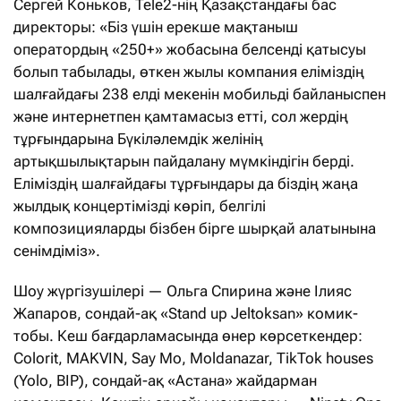
Сергей Коньков, Tele2-нің Қазақстандағы бас
директоры: «Біз үшін ерекше мақтаныш
оператордың «250+» жобасына белсенді қатысуы
болып табылады, өткен жылы компания еліміздің
шалғайдағы 238 елді мекенін мобильді байланыспен
және интернетпен қамтамасыз етті, сол жердің
тұрғындарына Бүкіләлемдік желінің
артықшылықтарын пайдалану мүмкіндігін берді.
Еліміздің шалғайдағы тұрғындары да біздің жаңа
жылдық концертімізді көріп, белгілі
композицияларды бізбен бірге шырқай алатынына
сенімдіміз».
Шоу жүргізушілері — Ольга Спирина және Ілияс
Жапаров, сондай-ақ «Stand up Jeltoksan» комик-
тобы. Кеш бағдарламасында өнер көрсеткендер:
Colorit, MAKVIN, Say Mo, Moldanazar, TikTok houses
(Yolo, BIP), сондай-ақ «Астана» жайдарман