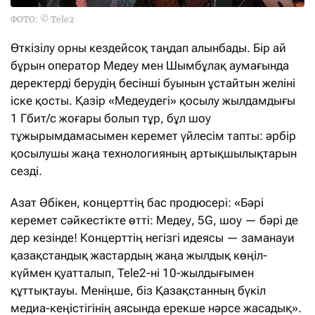
ФОТО: © Tele2
Өткізілу орны кездейсоқ таңдап алынбады. Бір ай
бұрын оператор Медеу мен Шымбұлақ аумағында
деректерді берудің бесінші буынын ұстайтын желіні
іске қосты. Қазір «Медеудегі» қосылу жылдамдығы
1 Гбит/с жоғары болып тұр, бұл шоу
тұжырымдамасымен керемет үйлесім тапты: әрбір
қосылушы жаңа технологияның артықшылықтарын
сезді.
Азат Әбікен, концерттің бас продюсері: «Бәрі
керемет сәйкестікте өтті: Медеу, 5G, шоу — бәрі де
дер кезінде! Концерттің негізгі идеясы — заманауи
қазақстандық жастардың жаңа жылдық көңіл-
күймен қуатталып, Tele2-ні 10-жылдығымен
құттықтауы. Меніңше, біз Қазақстанның бүкіл
медиа-кеңістігінің аясында ерекше нәрсе жасадық».