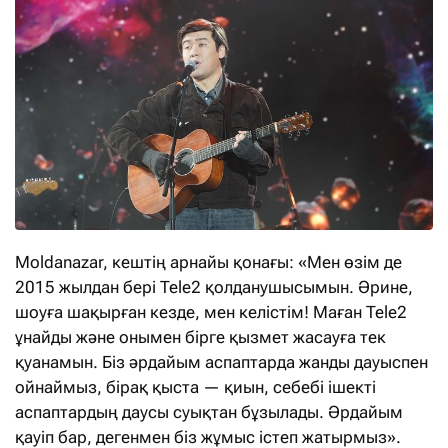
Moldanazar, кештің арнайы қонағы: «Мен өзім де
2015 жылдан бері Tele2 қолданушысымын. Әрине,
шоуға шақырған кезде, мен келістім! Маған Tele2
ұнайды және онымен бірге қызмет жасауға тек
қуанамын. Біз әрдайым аспаптарда жанды дауыспен
ойнаймыз, бірақ қыста — қиын, себебі ішекті
аспаптардың даусы суықтан бұзылады. Әрдайым
қауіп бар, дегенмен біз жұмыс істеп жатырмыз».