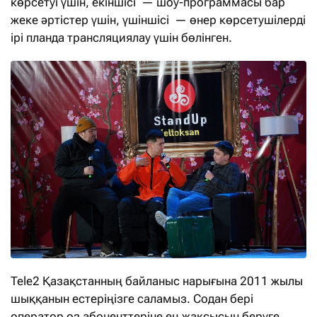
көрсетуі үшін, екіншісі — шоу-программасы бар
жеке әртістер үшін, үшіншісі — өнер көрсетушілерді
ірі планда трансляциялау үшін бөлінген.
Tele2 Қазақстанның байланыс нарығына 2011 жылы
шыққанын естеріңізге саламыз. Содан бері
оператор өз абоненттеріне ең жақсысын беруге