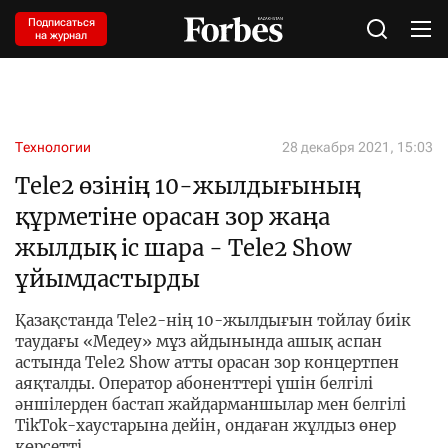
Подписаться
на журнал
Технологии
28 декабря 2021, 15:03
Tele2 өзінің 10-жылдығының
құрметіне орасан зор жаңа
жылдық іс шара - Tele2 Show
ұйымдастырды
Қазақстанда Tele2-нің 10-жылдығын тойлау биік
таудағы «Медеу» мұз айдынында ашық аспан
астында Tele2 Show атты орасан зор концертпен
аяқталды. Оператор абоненттері үшін белгілі
әншілерден бастап жайдарманшылар мен белгілі
TikTok-хаустарына дейін, ондаған жұлдыз өнер
көрсетті