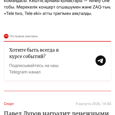
командасы. Кештің арнайы қонақтары — Ninety One
тобы. Мерекелік концерт отшашумен және ZAQ-тың
«Tele two, Tele eki» атты трегімен аяқталды.
Хотите быть всегда в
курсе событий?
Подписывайтесь на наш
Telegram-канал
Спорт
9 августа 2026, 14:00
Павел Дуров наградит денежными