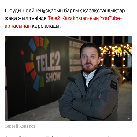
Шоудың бейненұсқасын барлық қазақстандықтар
жаңа жыл түнінде
Tele2 Kazakhstan-ның YouTube-
арнасынан
көре алады.
Сергей Коньков