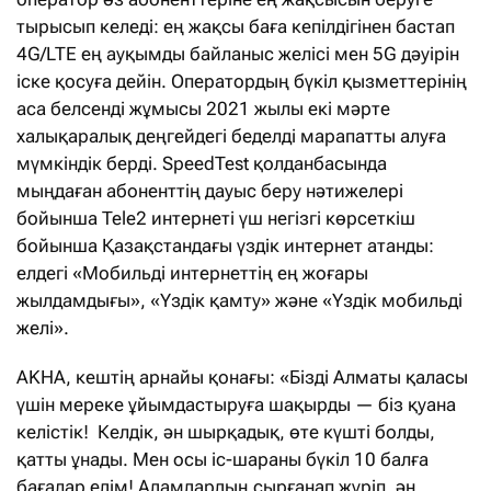
тырысып келеді: ең жақсы баға кепілдігінен бастап
4G/LTE ең ауқымды байланыс желісі мен 5G дәуірін
іске қосуға дейін. Оператордың бүкіл қызметтерінің
аса белсенді жұмысы 2021 жылы екі мәрте
халықаралық деңгейдегі беделді марапатты алуға
мүмкіндік берді. SpeedTest қолданбасында
мыңдаған абоненттің дауыс беру нәтижелері
бойынша Tele2 интернеті үш негізгі көрсеткіш
бойынша Қазақстандағы үздік интернет атанды:
елдегі «Мобильді интернеттің ең жоғары
жылдамдығы», «Үздік қамту» және «Үздік мобильді
желі».
AKHA, кештің арнайы қонағы: «Бізді Алматы қаласы
үшін мереке ұйымдастыруға шақырды — біз қуана
келістік! Келдік, ән шырқадық, өте күшті болды,
қатты ұнады. Мен осы іс-шараны бүкіл 10 балға
бағалар едім! Адамдардың сырғанап жүріп, ән