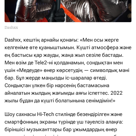
Dashxx
Dashxx, кештің арнайы қонағы: «Мен осы жерге
келгеніме өте қуаныштымын. Күшті атмосфера және
ең бастысы қар жауды, жаңа жыл сезіле бастады.
Мен өзім де Tele2-ні қолданамын, сондықтан мен
үшін «Медеуде» өнер көрсетудің — символдық мәні
бар. Бұл жерде маңызды іс-шаралар өтеді.
Сондықтан үлкен бір нәрсенің бастамасына
айналатын жылдың жағымды аяғы іспеттес. 2022
жылы бұдан да күшті болатынына сенімдімін!»
Шоу сахнасы Hi-Tech стилінде безендірілген және
смартфонның экраны түрінде үш тәуелсіз алаңға:
біріншісі музыканттары бар ұжымдардың өнер