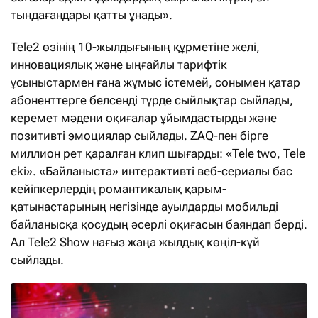
тыңдағандары қатты ұнады».
Tele2 өзінің 10-жылдығының құрметіне желі,
инновациялық және ыңғайлы тарифтік
ұсыныстармен ғана жұмыс істемей, сонымен қатар
абоненттерге белсенді түрде сыйлықтар сыйлады,
керемет мәдени оқиғалар ұйымдастырды және
позитивті эмоциялар сыйлады. ZAQ-пен бірге
миллион рет қаралған клип шығарды: «Tele two, Tele
eki». «Байланыста» интерактивті веб-сериалы бас
кейіпкерлердің романтикалық қарым-
қатынастарының негізінде ауылдарды мобильді
байланысқа қосудың әсерлі оқиғасын баяндап берді.
Ал Tele2 Show нағыз жаңа жылдық көңіл-күй
сыйлады.