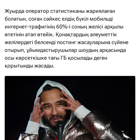
Жуырда оператор статистиканы жариялаған
болатын, соған сәйкес елдің бүкіл мобильді
интернет-трафигінің 60%-і соның желісі арқылы
өтетінін атап өтейік. Қонақтардың әлеуметтік
желілердегі белсенді постинг жасауларына сүйене
отырып, ұйымдастырушылар шоудың арқасында
осы көрсеткішке тағы ГБ қосылады деген
қорытынды жасады.