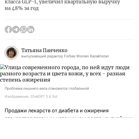
класса GLP-1, увеличил квартальную выручку
на 48% за год
Татьяна Панченко
выпускающий редактор Forbes Women Kazakhstan
Проблема лишнего веса становится глобальной
Изображение: ChatGPT 5.6 Sol
Продажи лекарств от диабета и ожирения
становятся главным источником роста крупнейших
фармацевтических компаний. Во втором квартале
2026 года американская Eli Lilly
получила
выручку