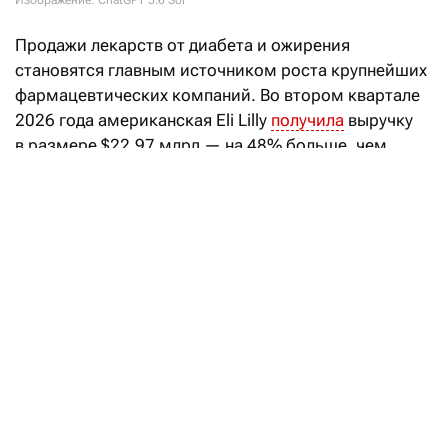
Изображение: ChatGPT 5.6 Sol
Продажи лекарств от диабета и ожирения
становятся главным источником роста крупнейших
фармацевтических компаний. Во втором квартале
2026 года американская Eli Lilly
получила
выручку
в размере $22,97 млрд — на 48% больше, чем
годом ранее. Почти две трети этой суммы
обеспечили всего два препарата на основе
тирзепатида — Mounjaro и Zepbound.
Продажи Mounjaro, предназначенного для лечения
диабета второго типа, выросли на 91%,
до $9,94 млрд. Выручка от Zepbound,
зарегистрированного как препарат для снижения
веса, увеличилась на 46%, до $4,93 млрд. Вместе
они принесли компании около $14,9 млрд, или
почти 65% квартальной выручки. Таким образом,
две трети доходов компании зависят от препаратов