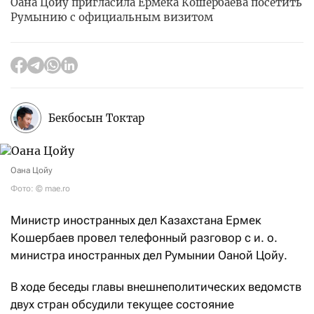
Оана Цойу пригласила Ермека Кошербаева посетить
Румынию с официальным визитом
Бекбосын Токтар
Оана Цойу
Фото: © mae.ro
Министр иностранных дел Казахстана Ермек
Кошербаев провел телефонный разговор с и. о.
министра иностранных дел Румынии Оаной Цойу.
В ходе беседы главы внешнеполитических ведомств
двух стран обсудили текущее состояние