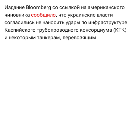
Издание Bloomberg со ссылкой на американского
чиновника
сообщило
, что украинские власти
согласились не наносить удары по инфраструктуре
Каспийского трубопроводного консорциума (КТК)
и некоторым танкерам, перевозящим
казахстанскую нефть через Черное море.
Договоренности были достигнуты при
посредничестве США.
В Минэнерго РК выступили
с заявлением по КТК
Читать
Согласно договоренностям, суда, направляющиеся
к терминалу КТК под Новороссийском, если они
не находятся под украинскими санкциями,