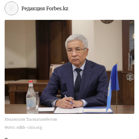
Редакция Forbes.kz
Имангали Тасмагамбетов
Фото: odkb-csto.org