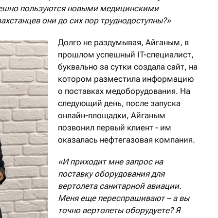
пешно пользуются новыми медицинскими
захстанцев они до сих пор труднодоступны?»
Долго не раздумывая, Айганым, в
прошлом успешный IT-специалист,
буквально за сутки создала сайт, на
котором разместила информацию
о поставках медоборудования. На
следующий день, после запуска
онлайн-площадки, Айганым
позвонил первый клиент - им
оказалась нефтегазовая компания.
«И приходит мне запрос на
поставку оборудования для
вертолета санитарной авиации.
Меня еще переспрашивают – а вы
точно вертолеты оборудуете? Я