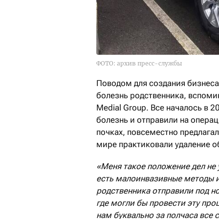
ФОТО: архив пресс-службы
Поводом для создания бизнеса
болезнь родственника, вспоми
Medial Group. Все началось в 
болезнь и отправили на операци
почках, повсеместно предлагал
мире практиковали удаление о
«Меня такое положение дел не
есть малоинвазивные методы и
р
одственника отправили
под н
где могли бы провести эту про
нам буквально за полчаса все 