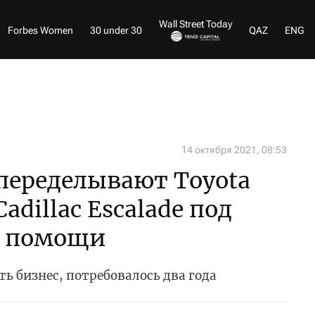
Wall Street Today
Forbes Women
30 under 30
QAZ
ENG
14 октября 2021, 08:53
переделывают Toyota
Cadillac Escalade под
й помощи
ь бизнес, потребовалось два года