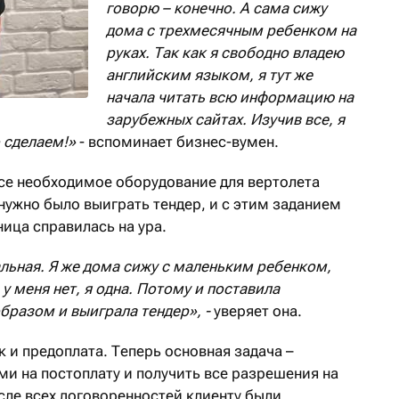
говорю – конечно. А сама сижу
дома с трехмесячным ребенком на
руках. Так как я свободно владею
английским языком, я тут же
начала читать всю информацию на
зарубежных сайтах. Изучив все, я
о сделаем!»
- вспоминает бизнес-вумен.
все необходимое оборудование для вертолета
нужно было выиграть тендер, и с этим заданием
ца справилась на ура.
льная. Я же дома сижу с маленьким ребенком,
у меня нет, я одна. Потому и поставила
бразом и выиграла тендер», -
уверяет она.
к и предоплата. Теперь основная задача –
и на постоплату и получить все разрешения на
сле всех договоренностей клиенту были