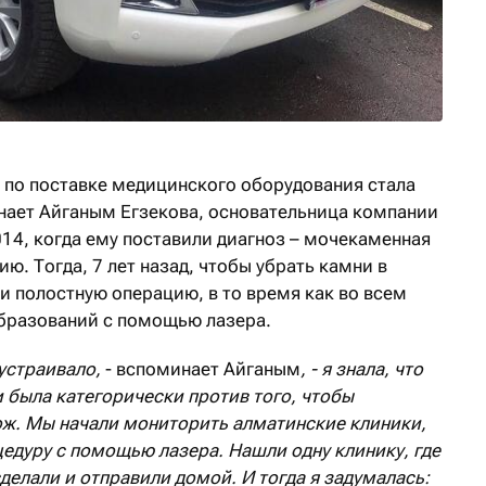
 по поставке медицинского оборудования стала
нает Айганым Егзекова, основательница компании
2014, когда ему поставили диагноз – мочекаменная
ю. Тогда, 7 лет назад, чтобы убрать камни в
и полостную операцию, в то время как во всем
бразований с помощью лазера.
 устраивало,
- вспоминает Айганым
, - я знала, что
 была категорически против
того, чтобы
ож.
Мы н
ачали мониторить алматинские клиники,
цедуру с помощью лазера. Нашли одну клинику, где
сделали и отправили домой. И тогда я задумалась: