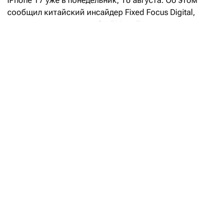
iPhone
17 уже в понедельник, 10 августа. Об этом
сообщил китайский инсайдер Fixed Focus Digital,
на которого
ссылается
9to5Mac. Пока речь идет
только о слухах: компания официально повышение
цен не подтверждала.
Сейчас в США базовый iPhone
17 стоит от $799,
iPhone
17
Pro — от $1099, а Pro
Max — от $1199.
В июне Apple уже повысила цены на многие другие
устройства, включая компьютеры Mac и планшеты
iPad, объяснив это резким подорожанием памяти
и накопителей. iPhone тогда повышение
не затронуло.
Apple превзошла ожидания Уолл-стрит
благодаря сильным продажам iPhone
Читать