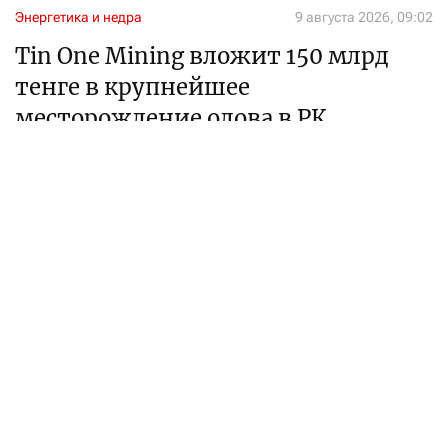
Энергетика и недра
9 августа 2026, 09:02
Tin One Mining вложит 150 млрд
тенге в крупнейшее
месторождение олова в РК
Подписан меморандум с управлением акимата СКО
Алтынай Оспанова
журналист
Месторождение олова Сырымбет на севере Казахстана
Фото: пресс-служба Solidcore Resources