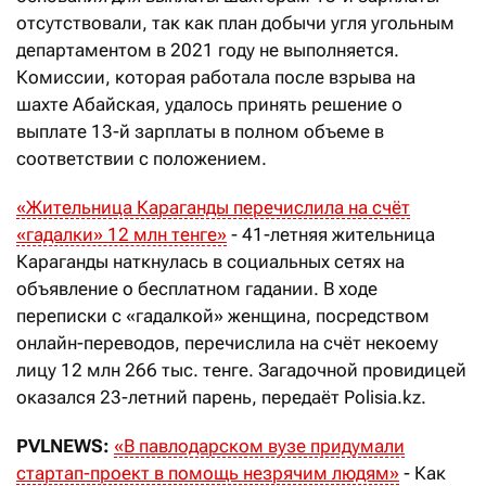
отсутствовали, так как план добычи угля угольным
департаментом в 2021 году не выполняется.
Комиссии, которая работала после взрыва на
шахте Абайская, удалось принять решение о
выплате 13-й зарплаты в полном объеме в
соответствии с положением.
«Жительница Караганды перечислила на счёт
«гадалки» 12 млн тенге»
- 41-летняя жительница
Караганды наткнулась в социальных сетях на
объявление о бесплатном гадании. В ходе
переписки с «гадалкой» женщина, посредством
онлайн-переводов, перечислила на счёт некоему
лицу 12 млн 266 тыс. тенге. Загадочной провидицей
оказался 23-летний парень, передаёт Polisia.kz.
PVLNEWS
:
«В павлодарском вузе придумали
стартап-проект в помощь незрячим людям»
- Как