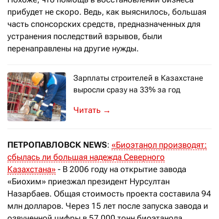
прибудет не скоро. Ведь, как выяснилось, большая
часть спонсорских средств, предназначенных для
устранения последствий взрывов, были
перенаправлены на другие нужды.
Зарплаты строителей в Казахстане
выросли сразу на 33% за год
В то же время в отрасли наблюдаетс
→
ПЕТРОПАВЛОВСК
NEWS
:
«Биоэтанол производят:
сбылась ли большая надежда Северного
Казахстана»
- В 2006 году на открытие завода
«Биохим» приезжал президент Нурсултан
Назарбаев. Общая стоимость проекта составила 94
млн долларов. Через 15 лет после запуска завода и
озвученной цифры в 57 000 тонн биоэтанола