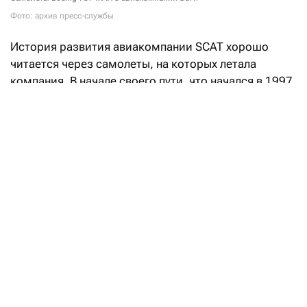
Фото: архив пресс-службы
История развития авиакомпании SCAT хорошо
читается через самолеты, на которых летала
компания. В начале своего пути, что начался в 1997
году в Шымкенте, перевозчик работал на советских
Ан-24 — небольших турбовинтовых самолетах,
которые в постсоветские годы стали основой
региональных авиаперевозок. Фактически это были
воздушные «маршрутки», связывавшие города
Казахстана.
Более современные Boeing и Bombardier стали
приходить на смену стареньким самолетам лишь
в 2008 году. Полностью избавиться от советского
наследия удалось в 2014-м, когда для этого флота
создали отдельную авиакомпанию «Южное небо».
Вплоть до 2018-го SCAT приобретала